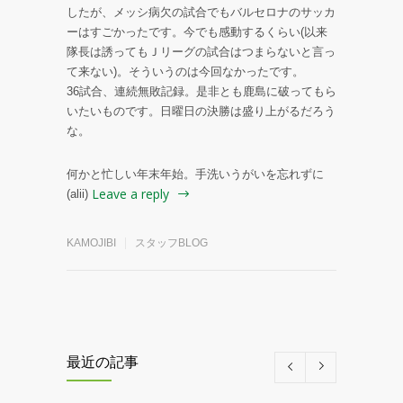
したが、メッシ病欠の試合でもバルセロナのサッカ
ーはすごかったです。今でも感動するくらい(以来
隊長は誘ってもＪリーグの試合はつまらないと言っ
て来ない)。そういうのは今回なかったです。
36試合、連続無敗記録。是非とも鹿島に破ってもら
いたいものです。日曜日の決勝は盛り上がるだろう
な。
何かと忙しい年末年始。手洗いうがいを忘れずに
Leave a reply
(alii)
KAMOJIBI
スタッフBLOG
最近の記事