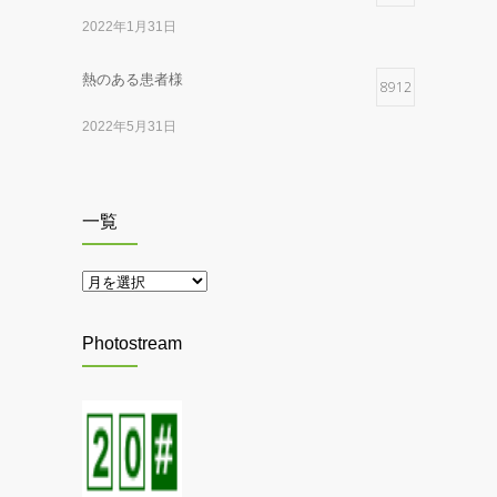
2022年1月31日
本の紹介
2025年11月25日
熱のある患者様
8912
ピアス施術中止のお知らせ
2022年5月31日
2025年10月8日
黄金のファラオと大ピラミッド展
7080
マスク着用のお願い
一覧
2015年12月15日
2025年5月26日
一
覧
41項目アレルギー検査
MIRO展
6849
2025年4月28日
2020年8月1日
Photostream
節分に鬼退治
クレオパトラとエジプト王妃展
6272
2025年2月3日
2015年9月16日
スターウォーズ展
6242