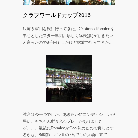
クラブワールドカップ2016
銀河系軍団を観に行ってきた。Cristiano Ronaldoを
中心としたスター軍団。珍しく隊長(妻)が行きたい
と言ったので8千円もしたけど家族で行ってきた。
試合は今一つでした。あきらかにコンディションが
悪い。もちろん所々光るプレーがありました
が。。。最後にRonaldoがGoal決めたので良しとす
るかな。8年前にマンＵの7番でこの大会に来て