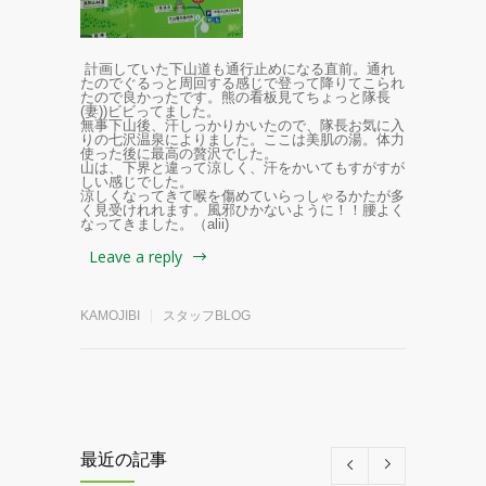
計画していた下山道も通行止めになる直前。通れ
たのでぐるっと周回する感じで登って降りてこられ
たので良かったです。熊の看板見てちょっと隊長
(妻))ビビってました。
無事下山後、汗しっかりかいたので、隊長お気に入
りの七沢温泉によりました。ここは美肌の湯。体力
使った後に最高の贅沢でした。
山は、下界と違って涼しく、汗をかいてもすがすが
しい感じでした。
涼しくなってきて喉を傷めていらっしゃるかたが多
く見受けれれます。風邪ひかないように！！腰よく
なってきました。（alii)
Leave a reply
KAMOJIBI
スタッフBLOG
最近の記事