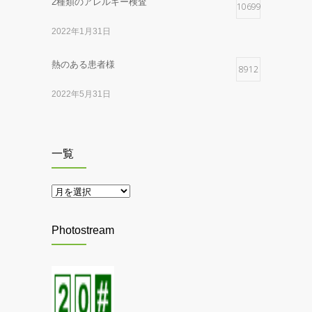
2種類のアレルギー検査
10699
2022年1月31日
本の紹介
2025年11月25日
熱のある患者様
8912
ピアス施術中止のお知らせ
2022年5月31日
2025年10月8日
黄金のファラオと大ピラミッド展
7080
マスク着用のお願い
一覧
2015年12月15日
2025年5月26日
一
覧
41項目アレルギー検査
MIRO展
6850
2025年4月28日
2020年8月1日
Photostream
節分に鬼退治
クレオパトラとエジプト王妃展
6272
2025年2月3日
2015年9月16日