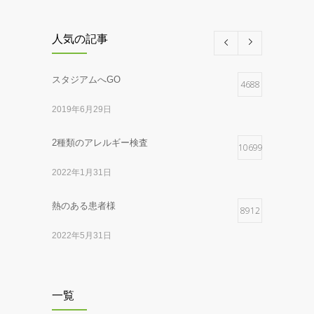
服部医師1診のお知らせ
2026年5月29日
人気の記事
梅林2026
スタジアムへGO
4688
2026年2月28日
2019年6月29日
ゴッホとパンダ
2025年12月17日
2種類のアレルギー検査
10699
2022年1月31日
本の紹介
2025年11月25日
熱のある患者様
8912
ピアス施術中止のお知らせ
2022年5月31日
2025年10月8日
黄金のファラオと大ピラミッド展
7080
マスク着用のお願い
一覧
2015年12月15日
2025年5月26日