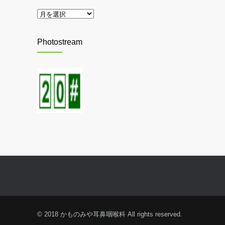
一
覧
41項目アレルギー検査
MIRO展
6849
2025年4月28日
2020年8月1日
Photostream
節分に鬼退治
クレオパトラとエジプト王妃展
6272
2025年2月3日
2015年9月16日
スターウォーズ展
6242
2015年6月27日
新型コロナウイルス
5825
2020年4月14日
山下公園
5782
© 2018 かものみや耳鼻咽喉科 All rights reserved.
2016年1月22日